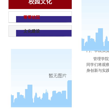
校园文化
菁菁校园
文化建设
5
月
29
日
门、学院负
管理学院
同学们将观
身创新与实