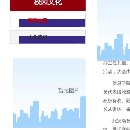
校园文化
菁菁校园
文化建设
4
月
10
日
办主任孔燕
活动，大会
信息学
员代表段雅
积极备赛。
长从训练、
此次动
绩，展现学