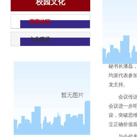
校园文化
菁菁校园
文化建设
3
月
30
日
秘书长潘磊
均派代表参
龙主持。
会议传
会议进一步
设，突破思
立正确价值
与会代