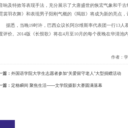
音响及特效等表现手法，充分展示了大唐盛世的恢宏气象和千古
霓裳羽衣舞》和表现男子阳刚气概的《羯鼓》将成为新的亮点，
据悉，当晚
19
时许，巴西众议长阿尔维斯率代表团一行
13
人
度评价。
2014
版《长恨歌》将在
4
月至
10
月的每个夜晚在华清池
作者：
一篇：
外国语学院大学生志愿者参加“关爱留守老人”大型捐赠活动
一篇：
定格瞬间 聚焦生活——文学院摄影大赛圆满落幕