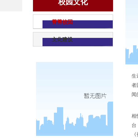
校园文化
菁菁校园
文化建设
生
者
闻
相
台
《