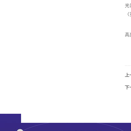
光
《
高
上
下