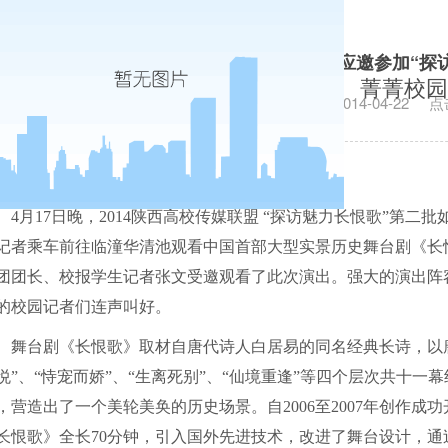
穿越时空 品味经典——我校学生记者应邀参加“探
菁菁校园
发布日期：2014-04-22
点
4
月
17
日
晚，
2014
陕西高校传媒联盟 “探访魅力长恨歌”第二
记者乘车前往临潼华清池观看中国首部大型实景历史舞台剧《长
团团长、校报学生记者张文受邀观看了
此次演出。强大的演出阵
的校园记者们连声叫好。
舞台剧《长恨歌》取材自唐代诗人白居易的同名经典长诗，以
悦”、“恃宠而娇”、“生离死别”、“仙境重逢”等四个层次共十
，营造出了一个美轮美奂的历史场景。自
2006
至
2007
年创作成功
长恨歌》全长
70
分钟，引入国外先进技术，改进了舞台设计，通