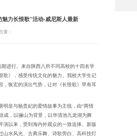
访魅力长恨歌”活动-威尼斯人最新
击量：
批如期进行。来自陕西八所不同高校的十四名学
恨歌》，感受传统文化的魅力。我校大学生记
容，恢宏的演出气势，让对《长恨歌》早有耳
唐明皇与杨贵妃的爱情故事为主线，由“两情
一幕组成，以骊山为背景，以华清池九龙湖为舞
开演以来，受到海内外观众的一致追捧。新版
过山水风光、古典乐舞、诗歌旁白、高科技灯