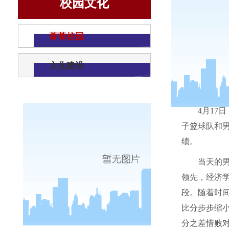
校园文化
菁菁校园
文化建设
4
月
17
日
子篮球队和
绩。
当天的
领先，经济
段。随着时
比分步步缩
分之差惜败