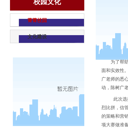
校园文化
菁菁校园
文化建设
为了帮
面和实效性。
广老师的悉
动，陈树广
此次选
烈比拼，信
的策略和营
项大赛做准