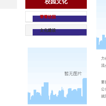
校园文化
菁菁校园
文化建设
力
流
要
公
就