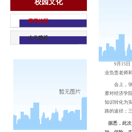
校园文化
菁菁校园
文化建设
9
月
15
日
业负责老师
会上，
赛对经济学
知识转化为
路的途径；
据悉，此次