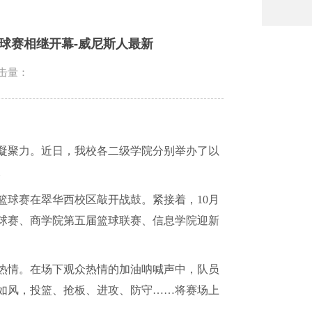
球赛相继开幕-威尼斯人最新
击量：
凝聚力。近日，我校各二级学院分别举办了以
。
篮球赛在翠华西校区敲开战鼓。紧接着，
10
月
球赛、商学院第五届篮球联赛、信息学院迎新
热情。在场下观众热情的加油呐喊声中，队员
如风，投篮、抢板、进攻、防守
……
将赛场上