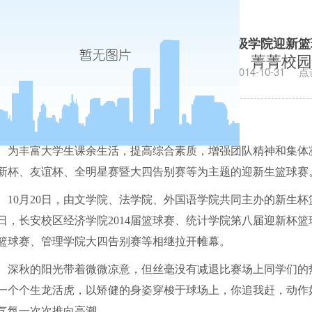
青春无畏 逐梦扬威——我校各二级学院迎新篮
菁菁校园
发布日期：2014-10-31
点
为丰富大学生课余生活，提高综合素质，增强团队精神和集体
新杯、友谊杯、全明星赛暨大四告别赛等为主题的迎新生篮球赛
10
月
20
日
，由文学院、法学院、外国语学院共同主办的新生杯
日，长安校区经济学院
2014
届篮球赛、统计学院第八届迎新杯篮
篮球赛、管理学院大四告别赛等相继拉开帷幕。
深秋的阳光带着微微凉意，但丝毫没有减退比赛场上同学们的
一个个生龙活虎，以矫健的身姿穿梭于球场上，你追我赶，动作
气氛一次次推向高潮。