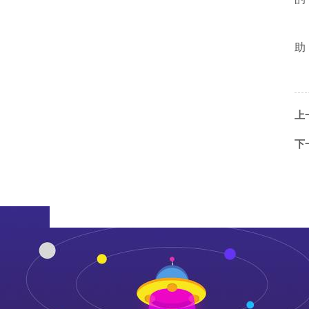
助
上
下