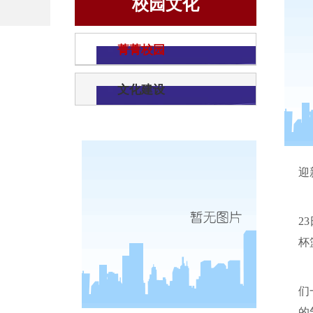
校园文化
菁菁校园
文化建设
迎
23
杯
们
的