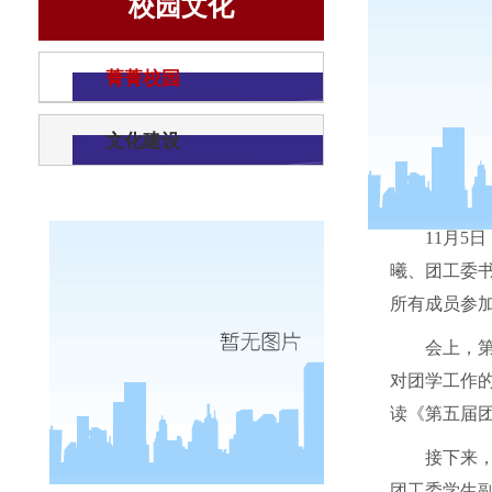
校园文化
菁菁校园
文化建设
11
月
5
日
曦、团工委
所有成员参
会上，
对团学工作
读《第五届
接下来
团工委学生