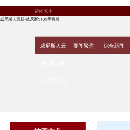
简体
繁体
威尼斯人最新-威尼斯5139手机版
威尼斯人最
要闻聚焦
综合新闻
新-威尼斯
5139手机版