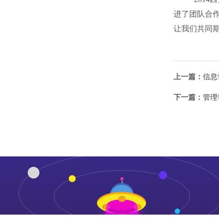
进了团队合
让我们共同
上一篇：
信息
下一篇：
管理