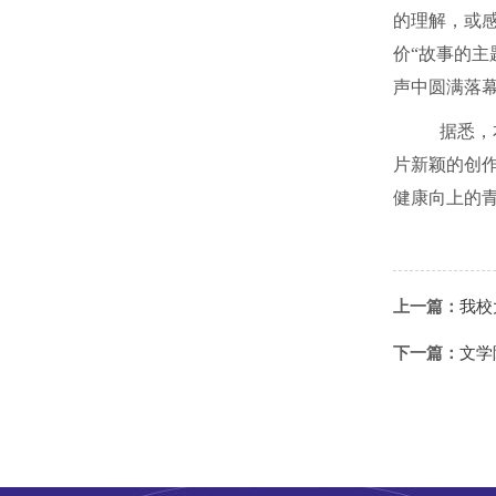
的理解，或
价“故事的
声中圆满落
据悉，
片新颖的创
健康向上的
上一篇：
我校
下一篇：
文学