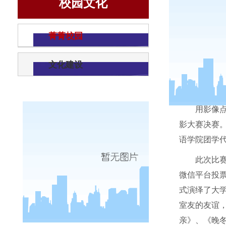
校园文化
菁菁校园
文化建设
用影像
影大赛决赛
语学院团学
此次比
微信平台投
式演绎了大
室友的友谊
亲》、《晚