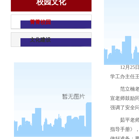
校园文化
菁菁校园
文化建设
12
月
25
学工办主任
范立楠
宣老师鼓励
强调了安全
茹平
老
指导手册》
做好准备；