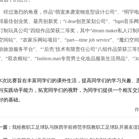
经过激烈的角逐，作品“萌宠来袭宠物造型设计公司”、“明宇
得最佳创业奖、最亮创新奖；“
i dear
创意策划公司”、“
bgm
音乐网
订制玩具公司”四组作品荣获二等奖，其中“
dream maker
私人订制
空间站”、“农家乐网站项目”、“
part
—
time job service
”、“魔幻空间
助旅游服务平台”、“‘后壳’技术有限责任公司”八组作品荣获三等
”、“双农粮站”、“
fashion.man
专营男士化妆品服装生活用品”、“
3
。
次比赛旨在丰富同学们的课外生活，提高同学们的学习兴趣、
与实践动手能力，拓宽同学们的视野，为同学们提供一个相互交
好的基础。
一篇：
我校教职工足球队与陕西学前师范学院教职工足球队开展友谊