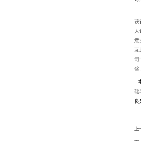
获
人
意
互
司
奖
本
础
良
上