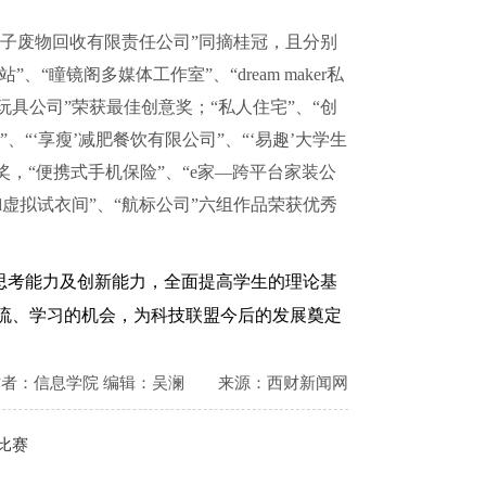
电子废物回收有限责任公司”同摘桂冠，且分别
站”、“瞳镜阁多媒体工作室”、“
dream maker
私
玩具公司”荣获最佳创意奖；“私人住宅”、“创
”、“‘享瘦’减肥餐饮有限公司”、“‘易趣’大学生
奖，“便携式手机保险”、“
e
家—跨平台家装公
d
虚拟试衣间”、“航标公司”六组作品荣获优秀
思考能力及创新能力，全面提高学生的理论基
流、学习的机会，为科技联盟今后的发展奠定
作者：信息学院 编辑：吴澜
来源：西财新闻网
比赛