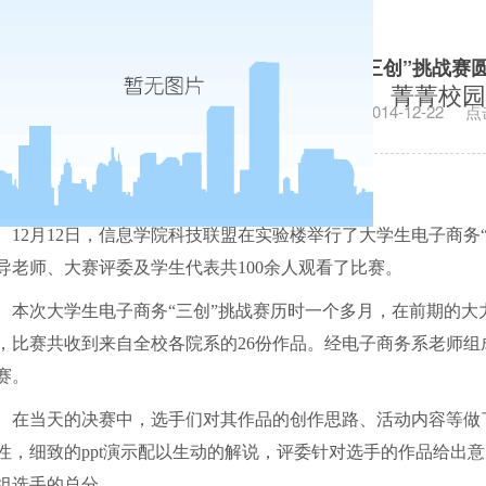
信息学院大学生电子商务“三创”挑战赛
菁菁校园
发布日期：2014-12-22
点
12
月
12
日
，信息学院科技联盟在实验楼举行了大学生电子商务
导老师、大赛评委及学生代表共
100
余人观看了比赛。
本次大学生电子商务“三创”挑战赛历时一个多月，在前期的
，比赛共收到来自全校各院系的
26
份作品。经电子商务系老师组
赛。
在当天的决赛中，选手们对其作品的创作思路、活动内容等做
性，细致的
ppt
演示配以生动的解说，评委针对选手的作品给出意
组选手的总分。