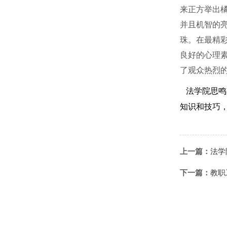
来正方举出
并且机智的
珠。在最精
良好的心理
了观众热烈
法学院思鸣
知识和技巧
上一篇：
法学
下一篇：
教职