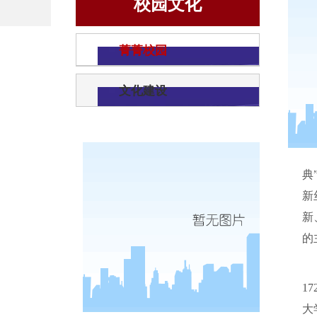
校园文化
菁菁校园
文化建设
典
新
新
的
17
大