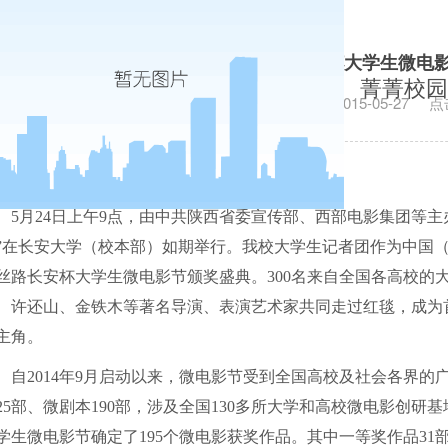
校大学生记者参加新丝路长安杯大学生微电影
菁菁校园
发布日期：2015-05-27
点
5
月
24
日
上午
9
点，由中共陕西省委宣传部、西部电影集团等主
”在长安大学（校本部）如期举行。我校大学生记者团作为中国
丝路长安杯大学生微电影节颁奖盛典。
300
名来自全国各高校的大
、许还山、金铁木等著名导演、表演艺术家共同走过红毯，成为
主角。
自
2014
年
9
月启动以来，微电影节受到全国高校及社会各界的
25
部、微剧本
190
部，涉及全国
130
多所大学和高校微电影创研基
学生微电影节确定了
195
个微电影获奖作品。其中一等奖作品
31