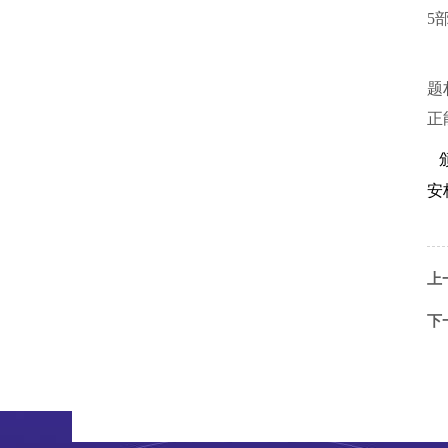
5
题
正
颁
安
上
下