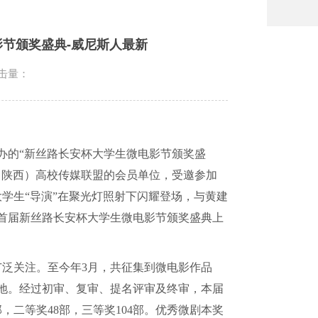
节颁奖盛典-威尼斯人最新
击量：
办的“新丝路长安杯大学生微电影节颁奖盛
（陕西）高校传媒联盟的会员单位，受邀参加
学生“导演”在聚光灯照射下闪耀登场，与黄建
首届新丝路长安杯大学生微电影节颁奖盛典上
广泛关注。至今年
3
月，共征集到微电影作品
地。经过初审、复审、提名评审及终审，本届
部，二等奖
48
部，三等奖
104
部。优秀微剧本奖