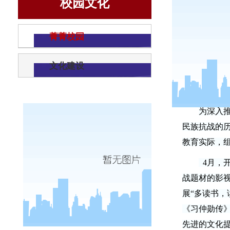
校园文化
菁菁校园
文化建设
为深入
民族抗战的
教育实际，
4
月，
战题材的影
展“多读书
《习仲勋传
先进的文化