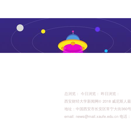
总浏览： 今日浏览： 昨日浏览：
西安财经大学新闻网© 2018 威尼斯人最新的版权所
地址：中国西安市长安区常宁大街360号 邮
email:
news@mail.xaufe.edu.cn
电话：02