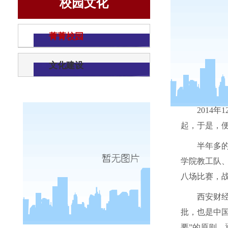
校园文化
菁菁校园
文化建设
2014
年
1
起，于是，
半年多
学院教工队
八场比赛，
西安财
批，也是中国
要”的原则，