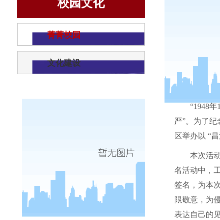
校园文化
菁菁校园
文化建设
“
1948
年
严”。为了纪
区举办以 “
本次活
名活动中，
签名，为本
限敬意，为
表达自己的