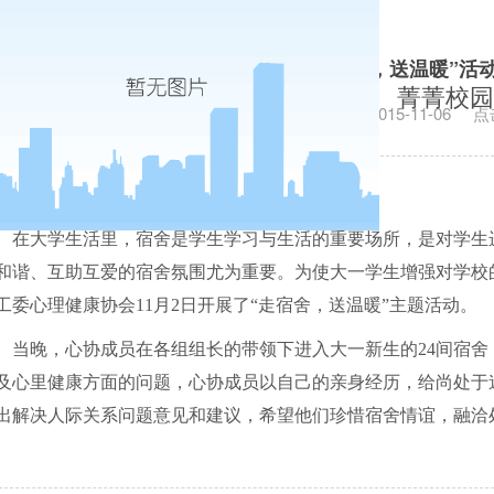
法学院开展“走宿舍，送温暖”活
菁菁校园
发布日期：2015-11-06
点
在大学生活里，宿舍是学生学习与生活的重要场所，是对学生
和谐、互助互爱的宿舍氛围尤为重要。为使大一学生增强对学校
工委心理健康协会
11
月
2
日开展了“走宿舍，送温暖”主题活动。
当晚，心协成员在各组组长的带领下进入大一新生的
24
间宿舍
及心里健康方面的问题，心协成员以自己的亲身经历，给尚处于
出解决人际关系问题意见和建议，希望他们珍惜宿舍情谊，融洽