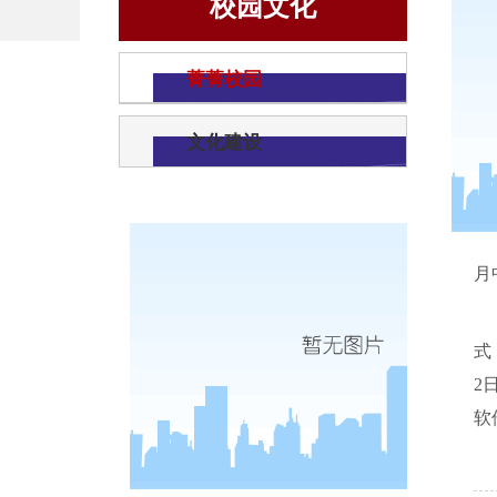
校园文化
菁菁校园
文化建设
月
式
2
软