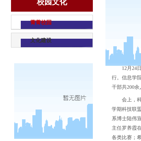
校园文化
菁菁校园
文化建设
12月24
行。信息学
干部共
200
会上，
学期
科技联
系博士陆伟
主任罗养霞
各类比赛；