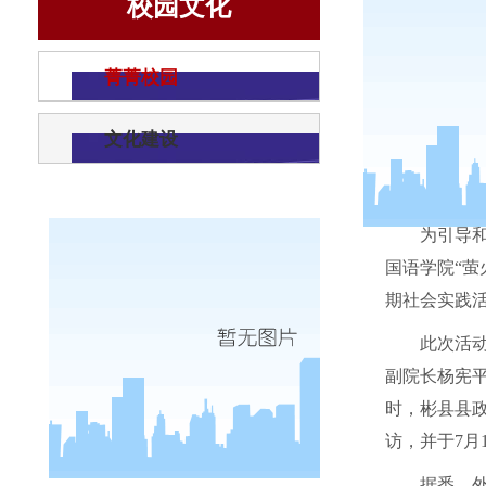
校园文化
菁菁校园
文化建设
为引导
国语学院“萤
期社会实践
此次活
副院长杨宪
时，彬县县
访，并于
7
月
据悉，