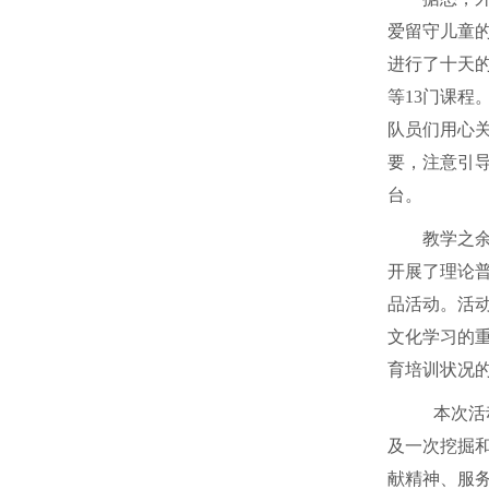
爱留守儿童
进行了十天
等
13
门课程
队员们用心
要，注意引
台。
教学之
开展了理论
品活动。活
文化学习的
育培训状况
本次活
及一次挖掘
献精神、服