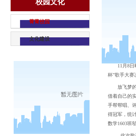
校园文化
菁菁校园
文化建设
11
月
8
日
杯”歌手大赛
放飞梦
借着自己的
手帮帮唱、
得冠军，统
数学
1603
班
此次歌