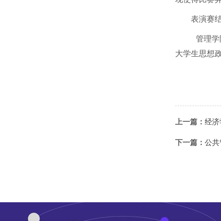
表演赛
管理学
大学生思想
上一篇：
经济
下一篇：
公共