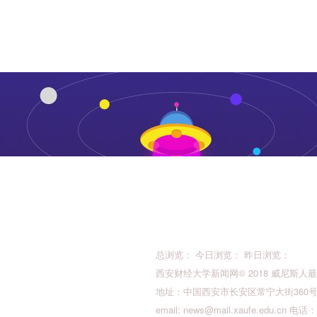
总浏览： 今日浏览： 昨日浏览：
西安财经大学新闻网© 2018 威尼斯人最新的版权所
地址：中国西安市长安区常宁大街360号 邮
email:
news@mail.xaufe.edu.cn
电话：02