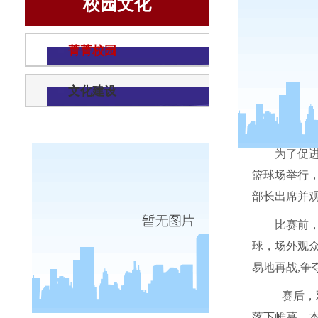
校园文化
菁菁校园
文化建设
为了促
篮球场举行
部长出席并
比赛前
球，场外观
易地再战
,
争
赛后，
落下帷幕。