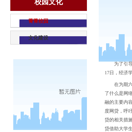
校园文化
菁菁校园
文化建设
为了引
17
日，经济
在为期
了什么是网
融的主要内
度网贷，呼
贷的相关措
贷借助大学