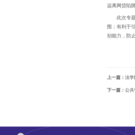
远离网贷陷
此次专
围；有利于
别能力，防
上一篇：
法学
下一篇：
公共