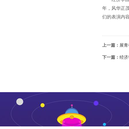
年，风华正茂
们的表演内
上一篇：
展青
下一篇：
经济