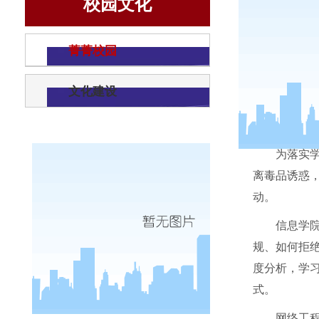
校园文化
菁菁校园
文化建设
为落实
离毒品诱惑
动。
信息学
规、如何拒
度分析，学
式。
网络工