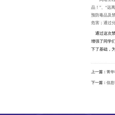
品！”、“远
预防毒品及
危害；通过
通过这次禁
增强了同学
下了基础，
上一篇：
菁华
下一篇：
信息