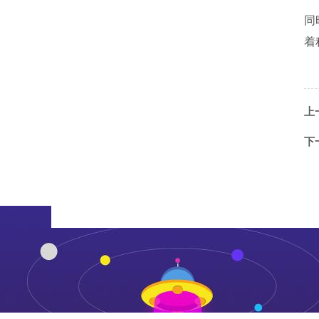
同
着
上
下