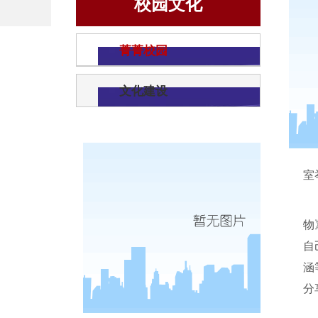
校园文化
菁菁校园
文化建设
室
物
自
涵
分