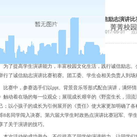
公共管理学院举办诚信励志演讲比
菁菁校园
发布日期：2017-05-31
点
为了提高学生演讲能力，丰富校园文化生活，践行诚信励志。
举行了诚信励志演讲比赛初赛。团工委、学生会相关负责人到场
比赛中，参赛选手们以
ppt
、背景音乐等形式配合演讲，满怀情
》触动着在场的每一位观众；展现成长艰辛的《野蛮生长，泪流
己；以小孩子的成长为引例展开的《责任》使大家更加明确了各
等
8
名同学闯入决赛。第六届大学生时政热点演讲比赛冠军、学
享了关于演讲的技巧。
本次活动的成功举办，不仅提高了同学的演讲能力，让同学们