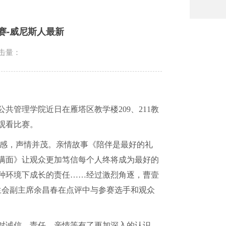
赛-威尼斯人最新
击量：
公共管理学院近日在雁塔区教学楼
209
、
211
教
观看比赛。
感，声情并茂。亲情故事《陪伴是最好的礼
满面》让观众更加笃信每个人终将成为最好的
种环境下成长的责任……经过激烈角逐，曹壹
生会副主席余昌春在点评中与参赛选手和观众
对诚信、责任、亲情等有了更加深入的认识，