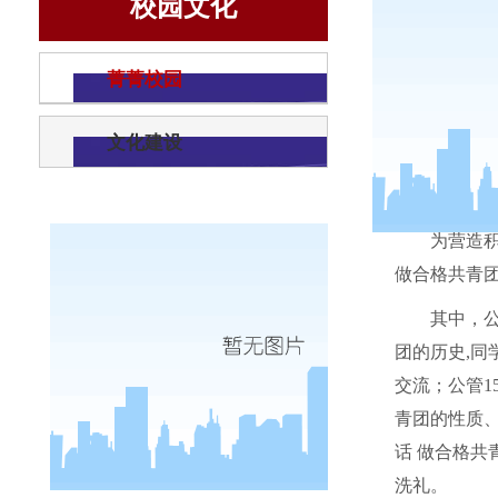
校园文化
菁菁校园
文化建设
为营造
做合格共青
其中，
团的历史
,
同
交流；公管
1
青团的性质
话 做合格
洗礼。