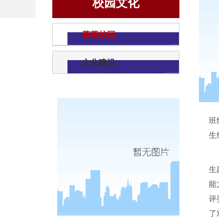
校园文化
菁菁校园
文化建设
班
生
生
能
评
了