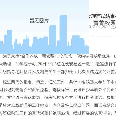
商学院第五届班级助理面试结束
菁菁校园
发布日期：2017-04-26
点
为了秉承“合作养成，新老帮扶”的理念，吸纳学习成绩优秀、
级助理，商学院于
4
月
20
日下午
3
点在长安校区一教
111
教室进行
组织指导老师杨金云及相关学生干部担任了此次面试选拔的评委
经过两周的报名、筛选、汇总工作，共计
50
名候选人参加了本
副书记刘懿馨介绍面试流程、选拔标准，要求评委本着公平公正
力、文字语言表达能力、仪表气质五个方面进行打分评选。参加
委针对班级助理的工作职责、内容及特点提出问题，面试者结合
对班级助理工作的真挚渴望和饱满热情。经过评委的认真讨论、