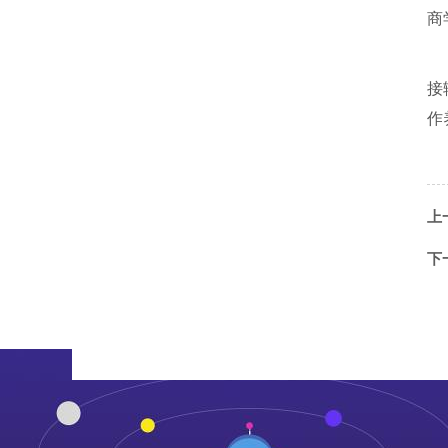
商
接
作
上
下