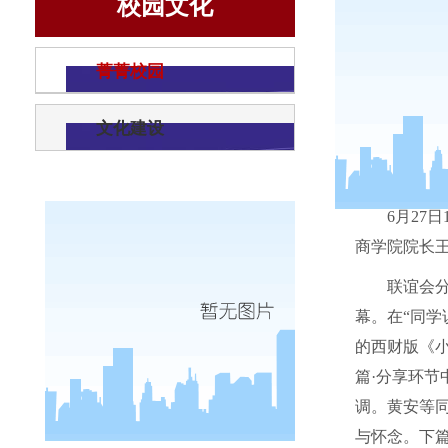
校园文化
菁菁校园
文化建设
6
月
27
日
商学院院长
联谊会分
幕。在“同
的西财版《
篇·分享环
调。黄安等
与怀念。下