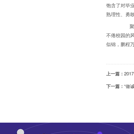
饱含了对毕
熟理性、勇
聚散天
不倦校园的
似锦，鹏程
上一篇：
20
下一篇：
“做