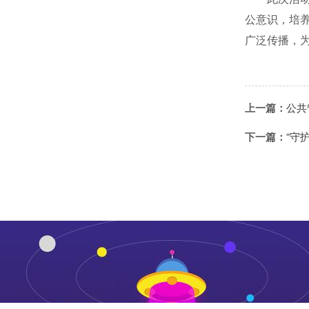
公意识，培
广泛传播，
上一篇：
公共
下一篇：
“守