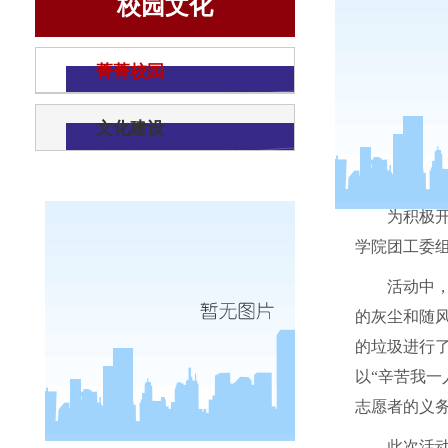
校园文化
菁菁校园
文化建设
为积极
学院团工委
活动中
的灰尘和随
的垃圾进行
以“辛苦我
志愿者的义
此次活