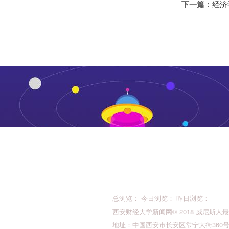
下一篇：
经济
总浏览： 今日浏览： 昨日浏览：
西安财经大学新闻网© 2018 威尼斯人最新的版权所
地址：中国西安市长安区常宁大街360号 邮