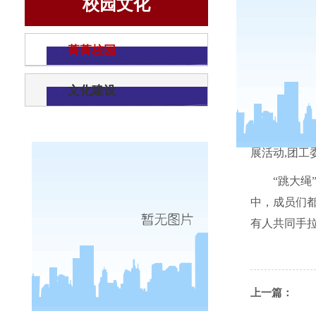
校园文化
菁菁校园
文化建设
为促进
展活动
,
团工
“跳大绳
中，成员们
有人共同手拉
上一篇：