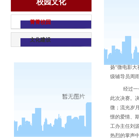
校园文化
菁菁校园
文化建设
为了发
扬”微电影大
级辅导员周
经过一
此次决赛。
微；流光岁
憬的爱情、
工办主任刘
热烈的掌声