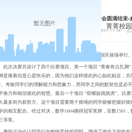
统计学院趣味运动会圆满结束-
菁菁校园
发布日期：2017-11-14
点
11
月
13
日中午
,
统计学院趣味运动会决赛在长安校区操场举行
此次决赛共设计了四个比赛项目。第一个项目 “青春有点扎脚
脚是痛着但是心是快乐的，因为他们这样彼此的心如此贴近，共
”。考验同学们的理解能力和想象力，而同学之间的默契也是必不
平衡力和相信彼此的智慧。最后一个项目 “双螺旋跳跳虎”。比
人最多则为获胜方。这个项目需要两个摇绳的同学能够把握好摇
学的相互配合。经过对决，数学
1604
摘得冠军奖牌，应数
1501
，
三等奖。
趣味运动会让同学们在愉快竞技的同时，增进了彼此之间的友