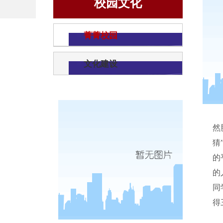
校园文化
菁菁校园
文化建设
然
猜
的
的
同
得