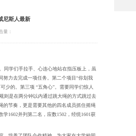
威尼斯人最新
击量：
。
”。同学们手拉手、心连心地站在指压板上，虽
同努力去完成一项任务。第二个项目“你划我
可少的。第三项 “五角心”。需要同学们惊人
赛规则是在两分钟以内通过跳大绳的方式跳过去
绳的节奏，更是需要其他的四名成员抓住摇绳
数学
1602
并列第二名，应数
1502
，经统
1601
获
谊，培养了团队合作精神，为大家在大学校园