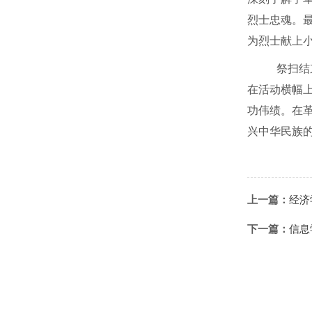
烈士忠魂。
为烈士献上
祭扫结
在活动横幅
功伟绩。在
兴中华民族
上一篇：
经济
下一篇：
信息