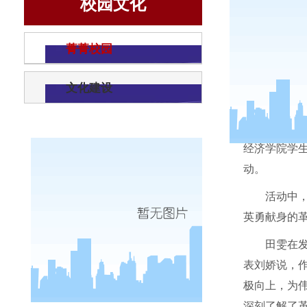
校园文化
菁菁校园
文化建设
为了缅
经济学院学
动。
活动中
英勇献身的
田雯在
表刘娇说，
极向上，为
深刻了解了