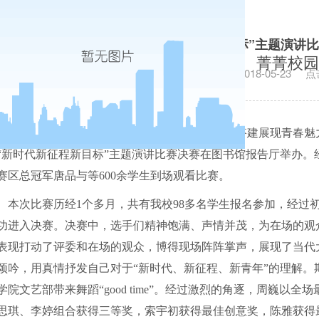
经济学院“新时代 新征程 新目标”主题演讲
菁菁校园
发布日期：2018-05-23
点
为进一步展现我校师生青春风貌，为广大师生搭建展现青春魅
“新时代新征程新目标”主题演讲比赛决赛在图书馆报告厅举办。
赛区总冠军唐品与等
600
余学生到场观看比赛。
本次比赛历经
1
个多月，共有我校
98
多名学生报名参加，经过
功进入决赛。
决赛中，选手们精神饱满、声情并茂，为在场的观
表现打动了评委和在场的观众，博得现场阵阵掌声，展现了当代
颂吟，用真情抒发自己对于“新时代、新征程、新青年”的理解。
学院文艺部带来舞蹈“
good time
”。经过激烈的角逐，周巍以全场
思琪、李婷组合获得三等奖，索宇初获得最佳创意奖，陈雅获得