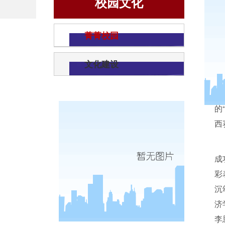
校园文化
菁菁校园
文化建设
的
西
成
彩
沉
济
李