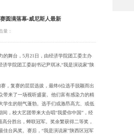
比赛圆满落幕-威尼斯人最新
击量：
力的舞台，
5
月
21
日，由经济学院团工委主办
经济学院团工委副书记尹琪冰
,
“我是演说家”陕
初赛，复赛的层层选拔，最终
6
位选手脱颖而出
众带来了一场视听盛宴。他们富有感染力的精
大学生的朝气蓬勃。选手们或激昂高亢、或低
期间，校大艺团带来大合唱“我爱你中国”，经
最高分胜出，蝉联冠军。奖余繁获得二等奖，
最佳台风奖。赛后，“我是演说家”陕西区冠军