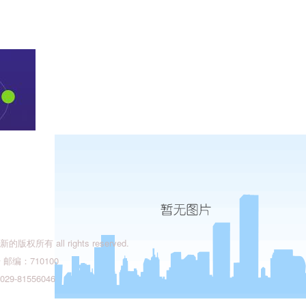
有 all rights reserved.
编：710100
9-81556046