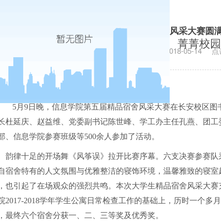
信息学院第五届精品宿舍风采大赛圆满
菁菁校园
发布日期：2018-05-14
点
5
月
9
日晚，信息学院第五届精品宿舍风采大赛在长安校区图
长杜延庆、赵益维、党委副书记陈世峰、学工办主任孔燕、团工
部、信息学院参赛班级等
500
余人参加了活动。
韵律十足的开场舞《风筝误》拉开比赛序幕。六支决赛参赛队
自宿舍特有的人文氛围与优雅整洁的寝饰环境，温馨雅致的寝室
，也引起了在场观众的强烈共鸣。本次大学生精品宿舍风采大赛
院
2017-2018
学年学生公寓日常检查工作的基础上，历时一个多
，最终六个宿舍分获一、二、三等奖及优秀奖。