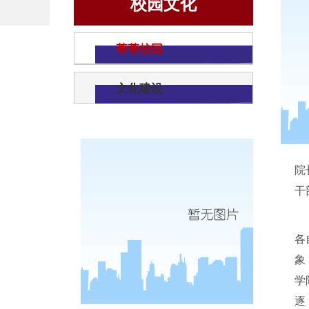
校园文化
菁菁校园
文化建设
院
干
各
象
学
逐