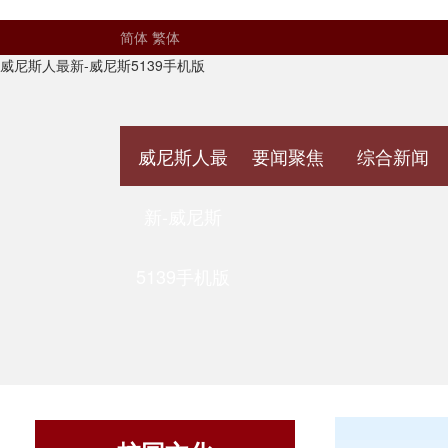
简体
繁体
威尼斯人最新-威尼斯5139手机版
威尼斯人最
要闻聚焦
综合新闻
新-威尼斯
5139手机版