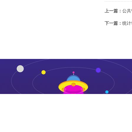
上一篇：
公共
下一篇：
统计