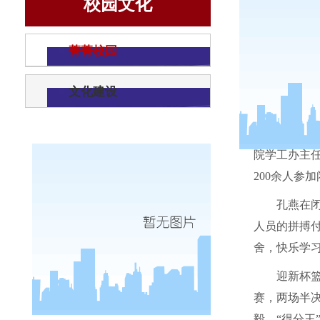
校园文化
菁菁校园
文化建设
10
月
26
院学工办主
200
余人参加
孔燕在
人员的拼搏
舍，快乐学
迎新杯
赛，两场半决
毅、“得分