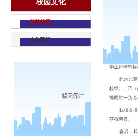
校园文化
菁菁校园
文化建设
2018
年
1
学生排球锦标
此次比赛
校组）、乙（
排两胜一负
,
我校女排
获得荣誉。
赛后，我