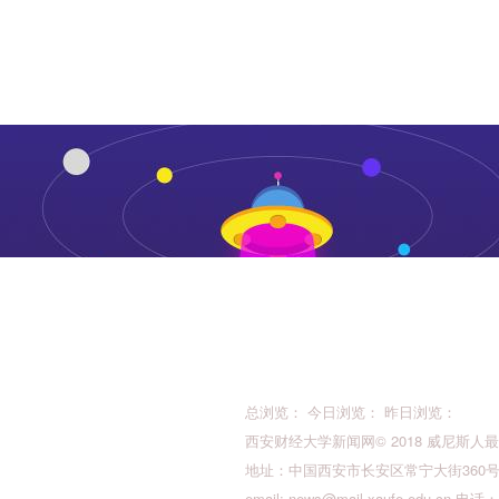
总浏览： 今日浏览： 昨日浏览：
西安财经大学新闻网© 2018 威尼斯人最新的版权所
地址：中国西安市长安区常宁大街360号 邮
email:
news@mail.xaufe.edu.cn
电话：02