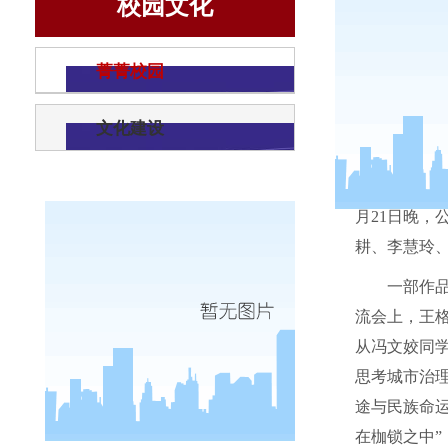
校园文化
菁菁校园
文化建设
为了提
月
21
日晚，
耕、李慧玲
一部作
流会上，王
从冯文姣同
思考城市治
途与民族命
在枷锁之中