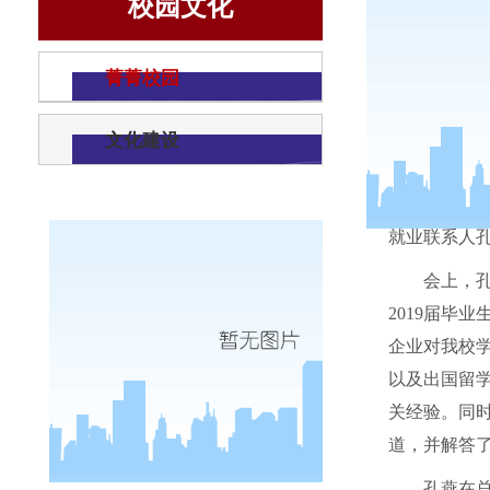
校园文化
菁菁校园
文化建设
3
月
15
日
就业联系人
会上，
2019
届毕业
企业对我校
以及出国留
关经验。同
道，并解答
孔燕在