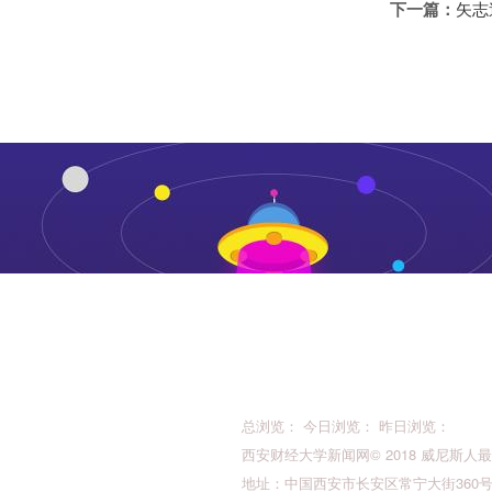
下一篇：
矢志
总浏览： 今日浏览： 昨日浏览：
西安财经大学新闻网© 2018 威尼斯人最新的版权所
地址：中国西安市长安区常宁大街360号 邮