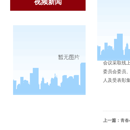
视频新闻
踔厉奋发
3
月
12
会议采取线
委员会委员
人及受表彰
上一篇：
青春