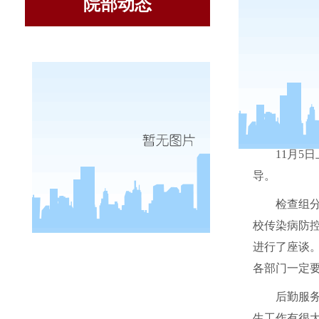
院部动态
11
月
5
日
导。
检查组
校传染病防
进行了座谈
各部门一定
后勤服
生工作有很