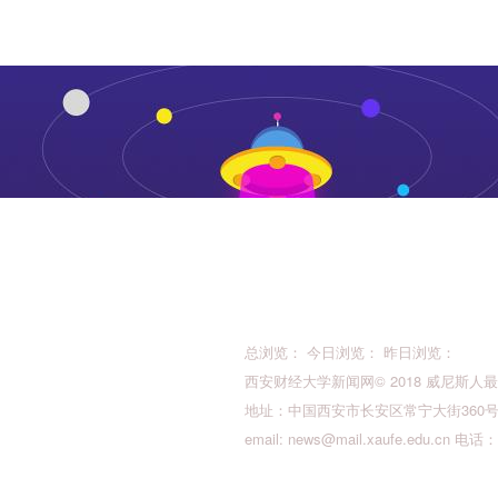
总浏览： 今日浏览： 昨日浏览：
西安财经大学新闻网© 2018 威尼斯人最新的版权所
地址：中国西安市长安区常宁大街360号 邮
email:
news@mail.xaufe.edu.cn
电话：02