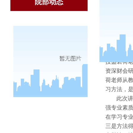
院部动态
9
月
22
授盛碧荷
资深财会
荷老师从
习方法，
此次
强专业素
在学习专
三是方法