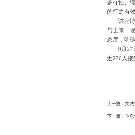
多样性、
的行之有
讲座
与进来，
态度，明
9
月
27
近
230
人接
上一篇：
文法
下一篇：
信息