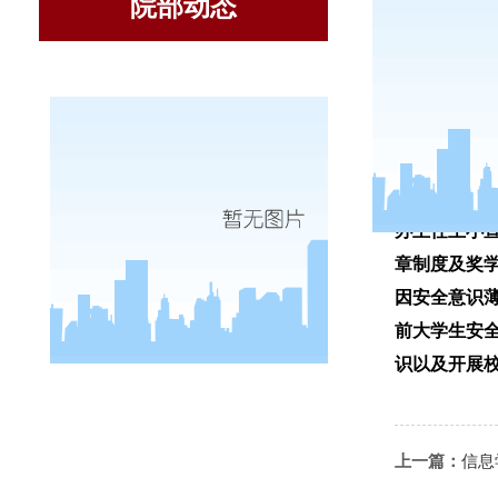
院部动态
9月22日
办主任王小
章制度及奖
因安全意识
前大学生安
识以及开展
上一篇：
信息