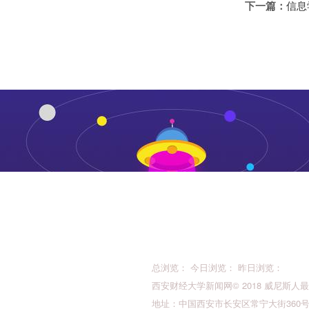
下一篇：
信息
总浏览： 今日浏览： 昨日浏览：
西安财经大学新闻网© 2018 威尼斯人最新的版权所
地址：中国西安市长安区常宁大街360号 邮